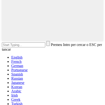
Premeu Intro per cercar o ESC per
tancar
English
French
German
Portuguese
Spanish
Russian
Japanese
Korean
Arabic
Irish
Greek
Turkish