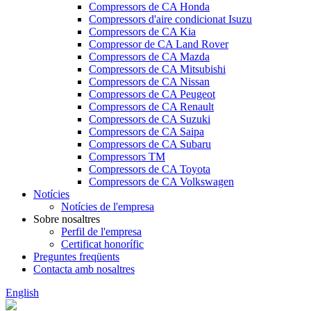
Compressors de CA Honda
Compressors d'aire condicionat Isuzu
Compressors de CA Kia
Compressor de CA Land Rover
Compressors de CA Mazda
Compressors de CA Mitsubishi
Compressors de CA Nissan
Compressors de CA Peugeot
Compressors de CA Renault
Compressors de CA Suzuki
Compressors de CA Saipa
Compressors de CA Subaru
Compressors TM
Compressors de CA Toyota
Compressors de CA Volkswagen
Notícies
Notícies de l'empresa
Sobre nosaltres
Perfil de l'empresa
Certificat honorífic
Preguntes freqüents
Contacta amb nosaltres
English