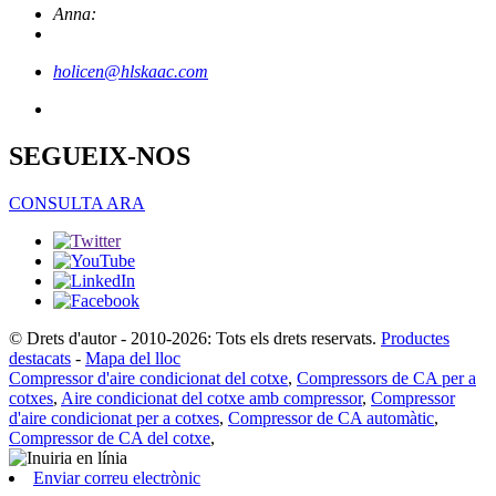
Anna:
holicen@hlskaac.com
SEGUEIX-NOS
CONSULTA ARA
© Drets d'autor - 2010-2026: Tots els drets reservats.
Productes
destacats
-
Mapa del lloc
Compressor d'aire condicionat del cotxe
,
Compressors de CA per a
cotxes
,
Aire condicionat del cotxe amb compressor
,
Compressor
d'aire condicionat per a cotxes
,
Compressor de CA automàtic
,
Compressor de CA del cotxe
,
Enviar correu electrònic