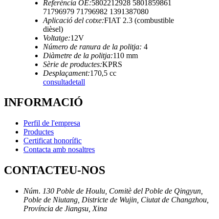
Referència OE:
5802212928 5801859861
71796979 71796982 1391387080
Aplicació del cotxe:
FIAT 2.3 (combustible
dièsel)
Voltatge:
12V
Número de ranura de la politja:
4
Diàmetre de la politja:
110 mm
Sèrie de productes:
KPRS
Desplaçament:
170,5 cc
consulta
detall
INFORMACIÓ
Perfil de l'empresa
Productes
Certificat honorífic
Contacta amb nosaltres
CONTACTEU-NOS
Núm. 130 Poble de Houlu, Comitè del Poble de Qingyun,
Poble de Niutang, Districte de Wujin, Ciutat de Changzhou,
Província de Jiangsu, Xina