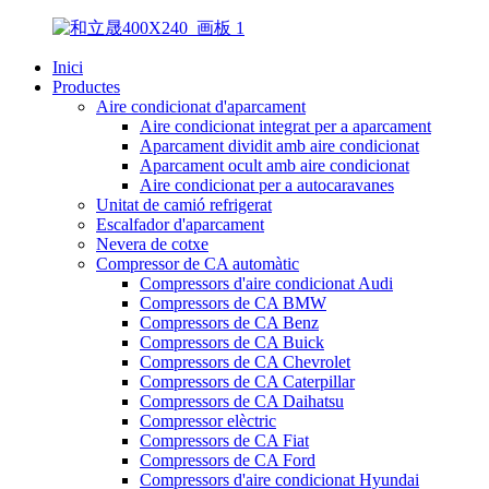
Inici
Productes
Aire condicionat d'aparcament
Aire condicionat integrat per a aparcament
Aparcament dividit amb aire condicionat
Aparcament ocult amb aire condicionat
Aire condicionat per a autocaravanes
Unitat de camió refrigerat
Escalfador d'aparcament
Nevera de cotxe
Compressor de CA automàtic
Compressors d'aire condicionat Audi
Compressors de CA BMW
Compressors de CA Benz
Compressors de CA Buick
Compressors de CA Chevrolet
Compressors de CA Caterpillar
Compressors de CA Daihatsu
Compressor elèctric
Compressors de CA Fiat
Compressors de CA Ford
Compressors d'aire condicionat Hyundai