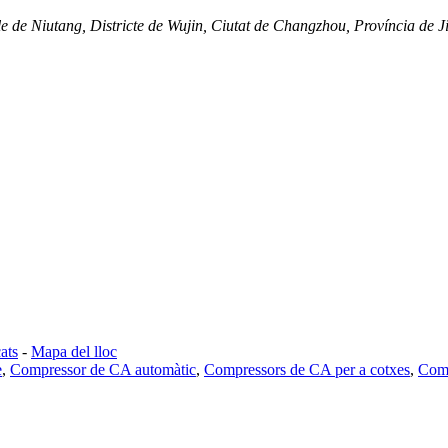
de Niutang, Districte de Wujin, Ciutat de Changzhou, Província de J
ats
-
Mapa del lloc
e
,
Compressor de CA automàtic
,
Compressors de CA per a cotxes
,
Comp