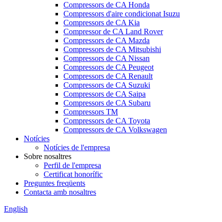
Compressors de CA Honda
Compressors d'aire condicionat Isuzu
Compressors de CA Kia
Compressor de CA Land Rover
Compressors de CA Mazda
Compressors de CA Mitsubishi
Compressors de CA Nissan
Compressors de CA Peugeot
Compressors de CA Renault
Compressors de CA Suzuki
Compressors de CA Saipa
Compressors de CA Subaru
Compressors TM
Compressors de CA Toyota
Compressors de CA Volkswagen
Notícies
Notícies de l'empresa
Sobre nosaltres
Perfil de l'empresa
Certificat honorífic
Preguntes freqüents
Contacta amb nosaltres
English