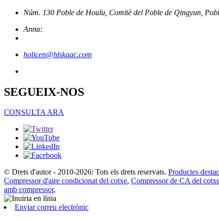
Núm. 130 Poble de Houlu, Comitè del Poble de Qingyun, Poble 
Anna:
holicen@hlskaac.com
SEGUEIX-NOS
CONSULTA ARA
© Drets d'autor - 2010-2026: Tots els drets reservats.
Productes destac
Compressor d'aire condicionat del cotxe
,
Compressor de CA del cotx
amb compressor
,
Enviar correu electrònic