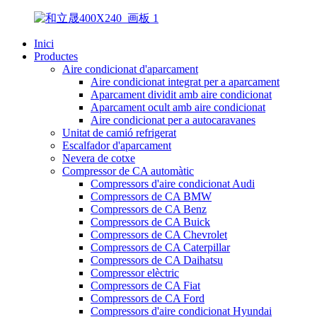
Inici
Productes
Aire condicionat d'aparcament
Aire condicionat integrat per a aparcament
Aparcament dividit amb aire condicionat
Aparcament ocult amb aire condicionat
Aire condicionat per a autocaravanes
Unitat de camió refrigerat
Escalfador d'aparcament
Nevera de cotxe
Compressor de CA automàtic
Compressors d'aire condicionat Audi
Compressors de CA BMW
Compressors de CA Benz
Compressors de CA Buick
Compressors de CA Chevrolet
Compressors de CA Caterpillar
Compressors de CA Daihatsu
Compressor elèctric
Compressors de CA Fiat
Compressors de CA Ford
Compressors d'aire condicionat Hyundai