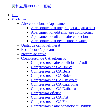
Inici
Productes
Aire condicionat d'aparcament
Aire condicionat integrat per a aparcament
Aparcament dividit amb aire condicionat
Aparcament ocult amb aire condicionat
Aire condicionat per a autocaravanes
Unitat de camió refrigerat
Escalfador d'aparcament
Nevera de cotxe
Compressor de CA automàtic
Compressors d'aire condicionat Audi
Compressors de CA BMW
Compressors de CA Benz
Compressors de CA Buick
Compressors de CA Chevrolet
Compressors de CA Caterpillar
Compressors de CA Daihatsu
Compressor elèctric
Compressors de CA Fiat
Compressors de CA Ford
Compressors d'aire condicionat Hyundai