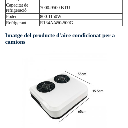
Capacitat de
7000-9500 BTU
refrigeració
Poder
800-1150W
Refrigerant
R134A/450-500G
Imatge del producte d'aire condicionat per a
camions