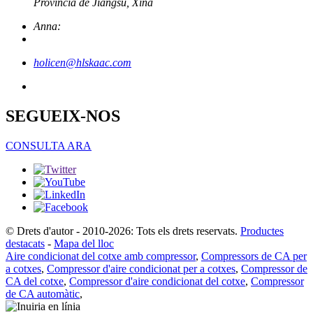
Província de Jiangsu, Xina
Anna:
holicen@hlskaac.com
SEGUEIX-NOS
CONSULTA ARA
© Drets d'autor - 2010-2026: Tots els drets reservats.
Productes
destacats
-
Mapa del lloc
Aire condicionat del cotxe amb compressor
,
Compressors de CA per
a cotxes
,
Compressor d'aire condicionat per a cotxes
,
Compressor de
CA del cotxe
,
Compressor d'aire condicionat del cotxe
,
Compressor
de CA automàtic
,